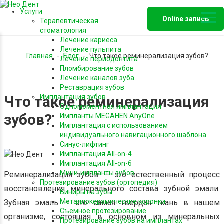
Услуги
Online запись
Терапевтическая
стоматология
Лечение кариеса
Лечение пульпита
Главная
-
Блог
-
Что такое реминерализация зубов?
Лечение периодонтита
Пломбирование зубов
Лечение каналов зуба
Реставрация зубов
Что такое реминерализация
Имплантация зубов
Одномоментная имплантация
зубов?
Импланты MEGAHEN AnyOne
Имплантация с использованием
индивидуального навигационного шаблона
Синус-лифтинг
Имплантация All-on-4
Имплантация All-on-6
Мини-импланты зубов
Реминерализация зубов — это естественный процесс
Протезирование зубов (ортопедия)
восстановления минерального состава зубной эмали.
Виниры на зубы
Металлокерамические коронки
Зубная эмаль — это самая твердая ткань в нашем
Съемное протезирование
организме, состоящая в основном из минеральных
Протезирование зубов на имплантах