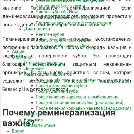
Отбеливание зубов Amazing White
Удаление зубного камня
явление называется деминерализацией. Если
Чистка зубов Air Flow
деминерализация прогрессирует, это может привести к
Ультразвуковая чистка зубов
Гиалуроновая кислота в стоматологии
повреждению эмали и образованию кариеса.
Диагностика
Рентген зубов
Реминерализация — это процесс восстановления
Компьютерная томография
Панорамный снимок зубов
потерянных минералов, в первую очередь кальция и
Акции
фосфатов, с поверхности зубов. Это происходит
О клинике
Ответы на вопросы
благодаря естественным защитным механизмам
Лицензии
организма, в том числе действию слюны, которая
Памятка для пациентов
После профессиональной гигиены полости рта
содержит необходимые минералы и поддерживает
После отбеливания зубов
баланс pH в ротовой полости.
После удаления зуба
После лечения кариеса и пломбирования
После восстановления зубов (реставрации)
После лечения корневых каналов (эндодонтия)
Почему реминерализация
Гарантии
Вакансии
важна?
Оставить отзыв
Врачи