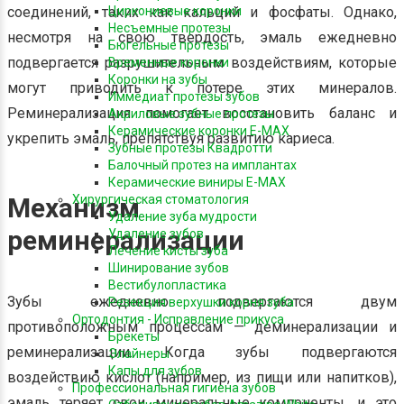
соединений, таких как кальций и фосфаты. Однако,
Циркониевые коронки
Несъемные протезы
несмотря на свою твердость, эмаль ежедневно
Бюгельные протезы
подвергается разрушительным воздействиям, которые
Временные коронки
Коронки на зубы
могут приводить к потере этих минералов.
Иммедиат протезы зубов
Реминерализация помогает восстановить баланс и
Акриловые зубные протезы
Керамические коронки E-MAX
укрепить эмаль, препятствуя развитию кариеса.
Зубные протезы Квадротти
Балочный протез на имплантах
Керамические виниры E-MAX
Механизм
Хирургическая стоматология
Удаление зуба мудрости
реминерализации
Удаление зубов
Лечение кисты зуба
Шинирование зубов
Вестибулопластика
Зубы ежедневно подвергаются двум
Резекция верхушки корня зуба
Ортодонтия - Исправление прикуса
противоположным процессам — деминерализации и
Брекеты
реминерализации. Когда зубы подвергаются
Элайнеры
Капы для зубов
воздействию кислот (например, из пищи или напитков),
Профессиональная гигиена зубов
эмаль теряет свои минеральные компоненты, и это