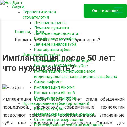
Услуги
Online запись
Терапевтическая
стоматология
Лечение кариеса
Лечение пульпита
Главная
-
Блог
-
Лечение периодонтита
Пломбирование зубов
Имплантация после 50 лет: что нужно знать?
Лечение каналов зуба
Реставрация зубов
Имплантация после 50 лет:
Имплантация зубов
Одномоментная имплантация
что нужно знать?
Импланты MEGAHEN AnyOne
Имплантация с использованием
индивидуального навигационного шаблона
Синус-лифтинг
Имплантация All-on-4
Имплантация All-on-6
Мини-импланты зубов
Имплантация зубов после 50 лет стала обыденной
Протезирование зубов (ортопедия)
процедурой, поскольку современные технологии
Виниры на зубы
Металлокерамические коронки
позволяют эффективно восстанавливать утраченные
Съемное протезирование
зубы вне зависимости от возраста. Однако для
Протезирование зубов на имплантах