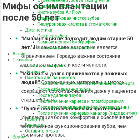
Отбеливание зубов Amazing White
Мифы об имплантации
Удаление зубного камня
Чистка зубов Air Flow
после 50 лет
Ультразвуковая чистка зубов
Гиалуроновая кислота в стоматологии
Диагностика
Рентген зубов
"Имплантация не подходит людям старше 50
Компьютерная томография
лет."
На самом деле возраст не является
Панорамный снимок зубов
Акции
ограничением. Гораздо важнее состояние
О клинике
здоровья пациента и кости челюсти.
Ответы на вопросы
Лицензии
"Импланты долго приживаются у пожилых
Памятка для пациентов
людей."
Современные материалы и методы
После профессиональной гигиены полости рта
После отбеливания зубов
сокращают сроки заживления даже у пациентов
После удаления зуба
старше 50 лет.
После лечения кариеса и пломбирования
После восстановления зубов (реставрации)
"Лучше обойтись съёмными протезами."
После лечения корневых каналов (эндодонтия)
Имплантация более комфортна и обеспечивает
Гарантии
Вакансии
естественное функционирование зубов, чем
Оставить отзыв
съёмные протезы.
Врачи