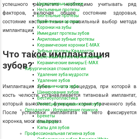
успешного результата необходимо учитывать ряд
Циркониевые коронки
Несъемные протезы
факторов, включая общее состояние здоровья,
Бюгельные протезы
состояние костной ткани и правильный выбор метода
Временные коронки
Коронки на зубы
имплантации.
Иммедиат протезы зубов
Акриловые зубные протезы
Керамические коронки E-MAX
Зубные протезы Квадротти
Что такое имплантация
Балочный протез на имплантах
зубов?
Керамические виниры E-MAX
Хирургическая стоматология
Удаление зуба мудрости
Удаление зубов
Имплантация зубов — это процедура, при которой в
Лечение кисты зуба
Шинирование зубов
кость челюсти устанавливается титановый имплантат,
Вестибулопластика
который выполняет функцию корня утраченного зуба.
Резекция верхушки корня зуба
Ортодонтия - Исправление прикуса
После установки имплантата на него фиксируется
Брекеты
коронка, мост или протез.
Элайнеры
Капы для зубов
Профессиональная гигиена зубов