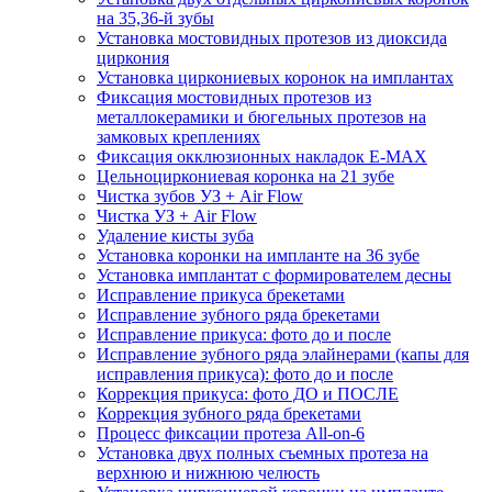
на 35,36-й зубы
Установка мостовидных протезов из диоксида
циркония
Установка циркониевых коронок на имплантах
Фиксация мостовидных протезов из
металлокерамики и бюгельных протезов на
замковых креплениях
Фиксация окклюзионных накладок E-MAX
Цельноциркониевая коронка на 21 зубе
Чистка зубов УЗ + Air Flow
Чистка УЗ + Air Flow
Удаление кисты зуба
Установка коронки на импланте на 36 зубе
Установка имплантат с формирователем десны
Исправление прикуса брекетами
Исправление зубного ряда брекетами
Исправление прикуса: фото до и после
Исправление зубного ряда элайнерами (капы для
исправления прикуса): фото до и после
Коррекция прикуса: фото ДО и ПОСЛЕ
Коррекция зубного ряда брекетами
Процесс фиксации протеза All-on-6
Установка двух полных съемных протеза на
верхнюю и нижнюю челюсть