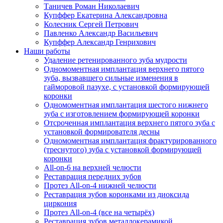
Таничев Роман Николаевич
Купффер Екатерина Александровна
Колесник Сергей Петрович
Павленко Александр Васильевич
Купффер Александр Генрихович
Наши работы
Удаление ретенированного зуба мудрости
Одномоментная имплантация верхнего пятого
зуба, вызвавшего сильные изменения в
гайморовой пазухе, с установкой формирующей
коронки
Одномоментная имплантация шестого нижнего
зуба c изготовлением формирующей коронки
Отсроченная имплантация верхнего пятого зуба с
установкой формирователя десны
Одномоментная имплантация фрактурированного
(треснутого) зуба с установкой формирующей
коронки
All-on-6 на верхней челюсти
Реставрация передних зубов
Протез All-on-4 нижней челюсти
Реставрация зубов коронками из диоксида
циркония
Протез All-on-4 (все на четырёх)
Реставрация зубов металлокерамикой