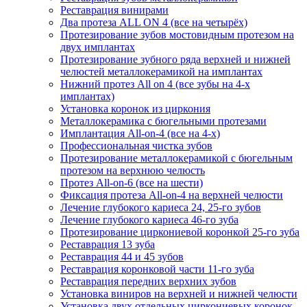
Реставрация винирами
Два протеза ALL ON 4 (все на четырёх)
Протезирование зубов мостовидным протезом на
двух имплантах
Протезирование зубного ряда верхней и нижней
челюстей металлокерамикой на имплантах
Нижний протез All on 4 (все зубы на 4-х
имплантах)
Установка коронок из циркония
Металлокерамика с бюгельными протезами
Имплантация All-on-4 (все на 4-х)
Профессиональная чистка зубов
Протезирование металлокерамикой с бюгельным
протезом на верхнюю челюсть
Протез All-on-6 (все на шести)
Фиксация протеза All-on-4 на верхней челюсти
Лечение глубокого кариеса 24, 25-го зубов
Лечение глубокого кариеса 46-го зуба
Протезирование циркониевой коронкой 25-го зуба
Реставрация 13 зуба
Реставрация 44 и 45 зубов
Реставрация коронковой части 11-го зуба
Реставрация передних верхних зубов
Установка виниров на верхней и нижней челюсти
Установка двух отдельных циркониевых коронок