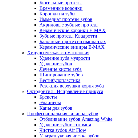
Бюгельные протезы
Временные коронки
Коронки на зубы
Иммедиат протезы зубов
Акриловые зубные протезы
Керамические коронки E-MAX
Зубные протезы Квадротти
Балочный протез на имплантах
Керамические виниры E-MAX
Хирургическая стоматология
Удаление зуба мудрости
Удаление зубов
Лечение кисты зуба
Шинирование зубов
Вестибулопластика
Резекция верхушки корня зуба
Ортодонтия - Исправление прикуса
Брекеты
Элайнеры
Капы для зубов
Профессиональная гигиена зубов
Отбеливание зубов Amazing White
Удаление зубного камня
Чистка зубов Air Flow
Ультразвуковая чистка зубов