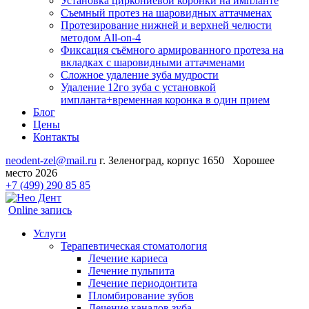
Установка циркониевой коронки на импланте
Съемный протез на шаровидных аттачменах
Протезирование нижней и верхней челюсти
методом All-on-4
Фиксация съёмного армированного протеза на
вкладках с шаровидными аттачменами
Сложное удаление зуба мудрости
Удаление 12го зуба с установкой
импланта+временная коронка в один прием
Блог
Цены
Контакты
neodent-zel@mail.ru
г. Зеленоград, корпус 1650
Хорошее
место 2026
+7 (499) 290 85 85
Online запись
Услуги
Терапевтическая стоматология
Лечение кариеса
Лечение пульпита
Лечение периодонтита
Пломбирование зубов
Лечение каналов зуба