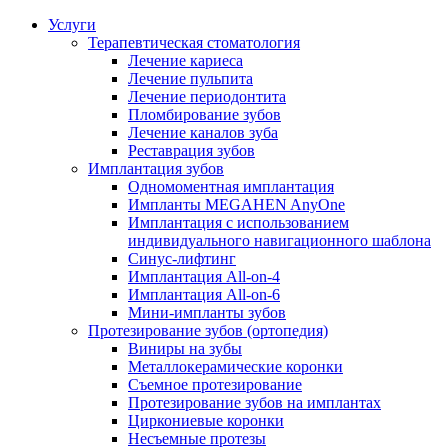
Услуги
Терапевтическая стоматология
Лечение кариеса
Лечение пульпита
Лечение периодонтита
Пломбирование зубов
Лечение каналов зуба
Реставрация зубов
Имплантация зубов
Одномоментная имплантация
Импланты MEGAHEN AnyOne
Имплантация с использованием
индивидуального навигационного шаблона
Синус-лифтинг
Имплантация All-on-4
Имплантация All-on-6
Мини-импланты зубов
Протезирование зубов (ортопедия)
Виниры на зубы
Металлокерамические коронки
Съемное протезирование
Протезирование зубов на имплантах
Циркониевые коронки
Несъемные протезы