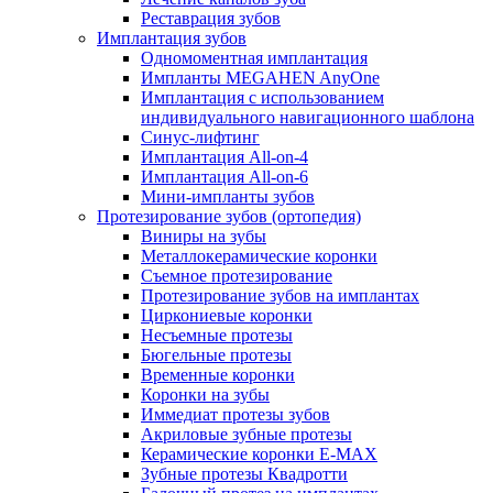
Реставрация зубов
Имплантация зубов
Одномоментная имплантация
Импланты MEGAHEN AnyOne
Имплантация с использованием
индивидуального навигационного шаблона
Синус-лифтинг
Имплантация All-on-4
Имплантация All-on-6
Мини-импланты зубов
Протезирование зубов (ортопедия)
Виниры на зубы
Металлокерамические коронки
Съемное протезирование
Протезирование зубов на имплантах
Циркониевые коронки
Несъемные протезы
Бюгельные протезы
Временные коронки
Коронки на зубы
Иммедиат протезы зубов
Акриловые зубные протезы
Керамические коронки E-MAX
Зубные протезы Квадротти