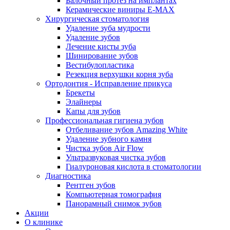
Балочный протез на имплантах
Керамические виниры E-MAX
Хирургическая стоматология
Удаление зуба мудрости
Удаление зубов
Лечение кисты зуба
Шинирование зубов
Вестибулопластика
Резекция верхушки корня зуба
Ортодонтия - Исправление прикуса
Брекеты
Элайнеры
Капы для зубов
Профессиональная гигиена зубов
Отбеливание зубов Amazing White
Удаление зубного камня
Чистка зубов Air Flow
Ультразвуковая чистка зубов
Гиалуроновая кислота в стоматологии
Диагностика
Рентген зубов
Компьютерная томография
Панорамный снимок зубов
Акции
О клинике