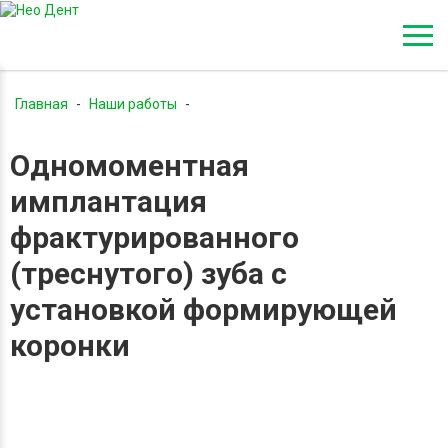
Главная
-
Наши работы
-
Одномоментная имплантация фрактурированного
Одномоментная
(треснутого) зуба с установкой формирующей коронки
имплантация
фрактурированного
(треснутого) зуба с
установкой формирующей
коронки