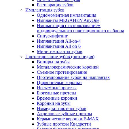
Реставрация зубов
Имплантация зубов
Одномоментная имплантация
Импланты MEGAHEN AnyOne
Имплантация с использованием
индивидуального навигационного шаблона
Синус-лифтинг
Имплантация All-on-4
Имплантация All-on-6
Мини-импланты зубов
Протезирование зубов (ортопедия)
Виниры на зубы
Металлокерамические коронки
Съемное протезирование
Протезирование зубов на имплантах
Циркониевые коронки
Несъемные протезы
Бюгельные протезы
Временные коронки
Коронки на зубы
Иммедиат протезы зубов
Акриловые зубные протезы
Керамические коронки E-MAX
Зубные протезы Квадротти