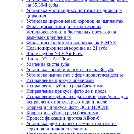
на 35,36-й зубы
Установка мостовидных протезов из диоксида
циркония
Установка циркониевых коронок на имплантах
Фиксация мостовидных протезов из
металлокерамики и бюгельных протезов на
замковых креплениях
Фиксация окклюзионных накладок E-MAX
Цельноциркониевая коронка на 21 зубе
Чистка зубов УЗ + Air Flow
Чистка УЗ + Air Flow
Удаление кисты зуба
Установка коронки на импланте на 36 зубе
Установка имплантат с формирователем десны
Исправление прикуса брекетами
Исправление зубного ряда брекетами
Исправление прикуса: фото до и после
Исправление зубного ряда элайнерами (капы для
исправления прикуса): фото до и после
Коррекция прикуса: фото ДО и ПОСЛЕ
Коррекция зубного ряда брекетами
Процесс фиксации протеза All-on-6
Установка двух полных съемных протеза на
верхнюю и нижнюю челюсть