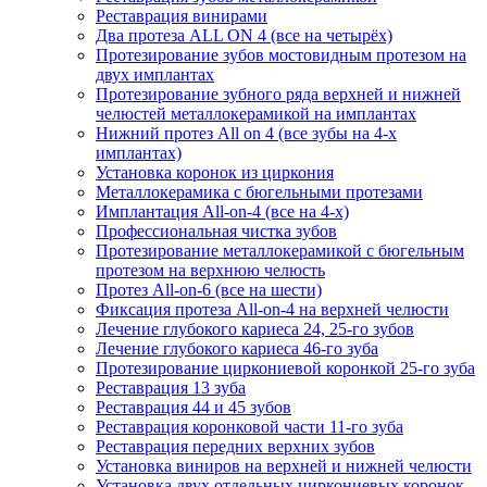
Реставрация винирами
Два протеза ALL ON 4 (все на четырёх)
Протезирование зубов мостовидным протезом на
двух имплантах
Протезирование зубного ряда верхней и нижней
челюстей металлокерамикой на имплантах
Нижний протез All on 4 (все зубы на 4-х
имплантах)
Установка коронок из циркония
Металлокерамика с бюгельными протезами
Имплантация All-on-4 (все на 4-х)
Профессиональная чистка зубов
Протезирование металлокерамикой с бюгельным
протезом на верхнюю челюсть
Протез All-on-6 (все на шести)
Фиксация протеза All-on-4 на верхней челюсти
Лечение глубокого кариеса 24, 25-го зубов
Лечение глубокого кариеса 46-го зуба
Протезирование циркониевой коронкой 25-го зуба
Реставрация 13 зуба
Реставрация 44 и 45 зубов
Реставрация коронковой части 11-го зуба
Реставрация передних верхних зубов
Установка виниров на верхней и нижней челюсти
Установка двух отдельных циркониевых коронок