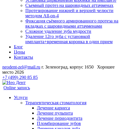
Установка циркониевой коронки на импланте
Съемный протез на шаровидных аттачменах
Протезирование нижней и верхней челюсти
методом All-on-4
Фиксация съёмного армированного протеза на
вкладках с шаровидными аттачменами
Сложное удаление зуба мудрости
Удаление 12го зуба с установкой
импланта+временная коронка в один прием
Блог
Цены
Контакты
neodent-zel@mail.ru
г. Зеленоград, корпус 1650
Хорошее
место 2026
+7 (499) 290 85 85
Online запись
Услуги
Терапевтическая стоматология
Лечение кариеса
Лечение пульпита
Лечение периодонтита
Пломбирование зубов
Лечение каналов зуба