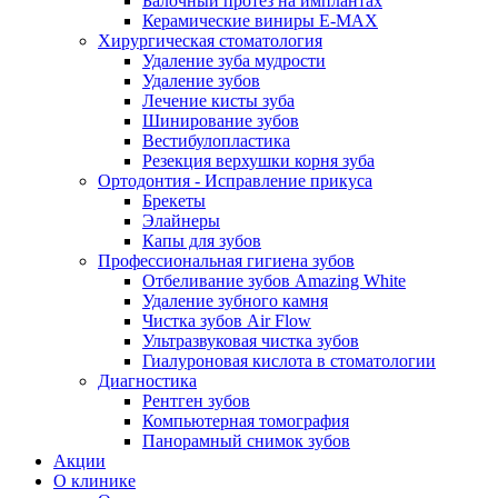
Балочный протез на имплантах
Керамические виниры E-MAX
Хирургическая стоматология
Удаление зуба мудрости
Удаление зубов
Лечение кисты зуба
Шинирование зубов
Вестибулопластика
Резекция верхушки корня зуба
Ортодонтия - Исправление прикуса
Брекеты
Элайнеры
Капы для зубов
Профессиональная гигиена зубов
Отбеливание зубов Amazing White
Удаление зубного камня
Чистка зубов Air Flow
Ультразвуковая чистка зубов
Гиалуроновая кислота в стоматологии
Диагностика
Рентген зубов
Компьютерная томография
Панорамный снимок зубов
Акции
О клинике