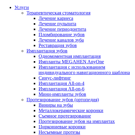
Услуги
Терапевтическая стоматология
Лечение кариеса
Лечение пульпита
Лечение периодонтита
Пломбирование зубов
Лечение каналов зуба
Реставрация зубов
Имплантация зубов
Одномоментная имплантация
Импланты MEGAHEN AnyOne
Имплантация с использованием
индивидуального навигационного шаблона
Синус-лифтинг
Имплантация All-on-4
Имплантация All-on-6
Мини-импланты зубов
Протезирование зубов (ортопедия)
Виниры на зубы
Металлокерамические коронки
Съемное протезирование
Протезирование зубов на имплантах
Циркониевые коронки
Несъемные протезы