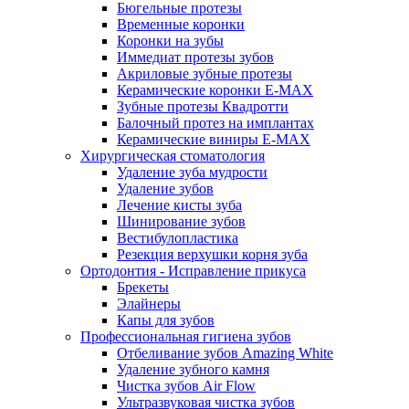
Бюгельные протезы
Временные коронки
Коронки на зубы
Иммедиат протезы зубов
Акриловые зубные протезы
Керамические коронки E-MAX
Зубные протезы Квадротти
Балочный протез на имплантах
Керамические виниры E-MAX
Хирургическая стоматология
Удаление зуба мудрости
Удаление зубов
Лечение кисты зуба
Шинирование зубов
Вестибулопластика
Резекция верхушки корня зуба
Ортодонтия - Исправление прикуса
Брекеты
Элайнеры
Капы для зубов
Профессиональная гигиена зубов
Отбеливание зубов Amazing White
Удаление зубного камня
Чистка зубов Air Flow
Ультразвуковая чистка зубов