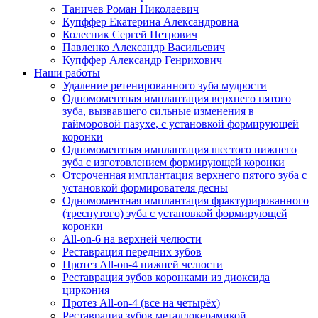
Таничев Роман Николаевич
Купффер Екатерина Александровна
Колесник Сергей Петрович
Павленко Александр Васильевич
Купффер Александр Генрихович
Наши работы
Удаление ретенированного зуба мудрости
Одномоментная имплантация верхнего пятого
зуба, вызвавшего сильные изменения в
гайморовой пазухе, с установкой формирующей
коронки
Одномоментная имплантация шестого нижнего
зуба c изготовлением формирующей коронки
Отсроченная имплантация верхнего пятого зуба с
установкой формирователя десны
Одномоментная имплантация фрактурированного
(треснутого) зуба с установкой формирующей
коронки
All-on-6 на верхней челюсти
Реставрация передних зубов
Протез All-on-4 нижней челюсти
Реставрация зубов коронками из диоксида
циркония
Протез All-on-4 (все на четырёх)
Реставрация зубов металлокерамикой