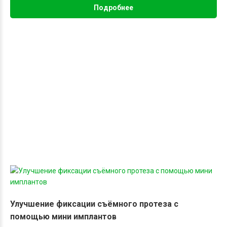
Подробнее
расскажем о возможных шагах и ответим на все ваши вопросы.
Для записи на прием, вы можете позвонить по телефону:
+7
(499) 290 85 85
или заполнить форму обратной связи на сайте, и
мы обязательно перезвоним вам.
Улучшение фиксации съёмного протеза с
помощью мини имплантов