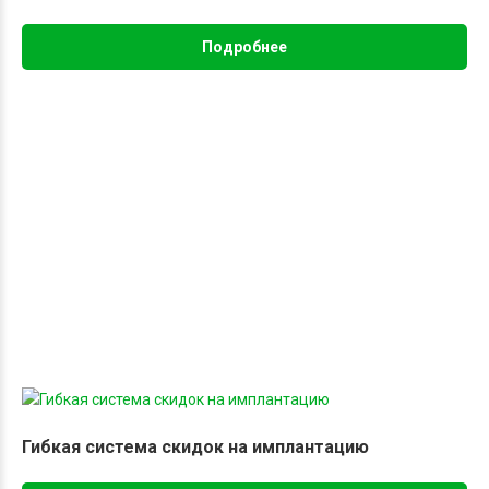
медикаменты. Специальной подготовки не требуется. Однако
перед визитом к врачу рекомендуется взять с собой
Подробнее
предыдущие снимки (при наличии), чтобы стоматолог мог
провести сравнение и выявить любые изменения в состоянии
здоровья.
Как часто рекомендуется
делать панорамный
снимок
Частота зависит от ваших индивидуальных потребностей и
рекомендаций стоматолога. Обычно, раз в несколько лет.
Стоматология «Неодент» в Зеленограде предлагает услугу
панорамного снимка зубов на современном,
профессиональном оборудовании. Наши опытные стоматологи
немедленно проанализируют результаты и разработают
Гибкая система скидок на имплантацию
индивидуальный план лечения. Ваше здоровье и комфорт –
наш приоритет. Мы обсудим с вами все варианты лечения,