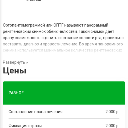
Ортопантомограммой или ОПТГ называют панорамный
рентгеновский снимок обеих челюстей. Такой снимок дает
врачу возможность оценить состояние полости рта, правильно
поставить диагноз и провести лечение. Во время панорамного
снимка используется минимальное количество рентгеновских
лучей, которые исключают значительные риски для здоровья
пациента. Кроме того, наши специалисты принимают все
Цены
необходимые меры предосторожности, чтобы обеспечить вашу
безопасность во время проведения исследования.
Какие проблемы можно выявить во время исследования
РАЗНОЕ
Панорамный снимок дает врачу большое количество полезные
информации. Внимательное его изучение позволяет увидеть:
Составление плана лечения
2 000 р.
кариозные поражения зубов;
Фиксация стразы
2 000 р.