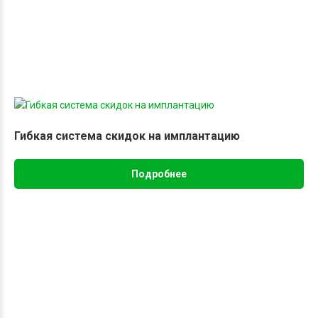
после удаления зуба
мудрости
долгое кровотечение из лунки;
нарастающая боль после анестезии;
неприятный запах изо рта;
Гибкая система скидок на имплантацию
отек щеки и лица;
Подробнее
потеря вкусовых ощущений у языка;
резкие скачки температуры тела;
рвотные позывы и тошнота.
Что можно и нельзя делать
после операции