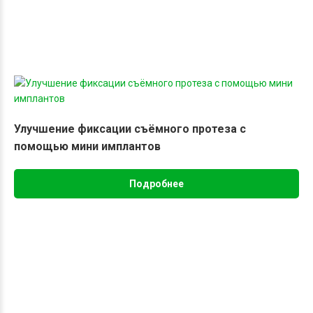
После операции врач дает соответствующие рекомендации,
которые помогут сократить период реабилитации, а также
снизить вероятность возможных осложнений. К числу таких
рекомендаций можно отнести:
отказ от приема пищи в течение 5–6 часов после
операции;
Улучшение фиксации съёмного протеза с
в течение нескольких дней жевать на
помощью мини имплантов
противоположной стороне;
меню должно состоять из блюд комнатной
Подробнее
температуры;
аккуратная чистка зубов;
отказ от горячих ванн, посещения сауны, любых
прогревающих процедур в течение 3 дней;
ограничение физических нагрузок, особенно