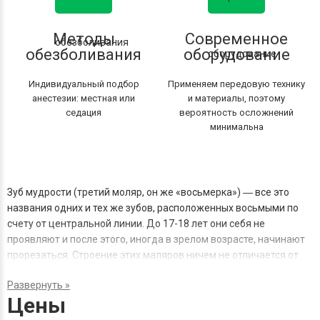
Методы
Современное
обезболивания
оборудование
Индивидуальный подбор
Применяем передовую технику
анестезии: местная или
и материалы, поэтому
седация
вероятность осложнений
минимальна
Зуб мудрости (третий моляр, он же «восьмерка») ― все это
названия одних и тех же зубов, расположенных восьмыми по
счету от центральной линии. До 17-18 лет они себя не
проявляют и после этого, иногда в зрелом возрасте, начинают
прорезаться. Строение этих маляров ничем не отличается от
других, но при жевании они большой роли не играют. Однако их
прорезание доставляет дискомфорт и сильные болевые
Цены
ощущения, поэтому часто пациенты обращаются в
стоматологическую клинику за удалением верхнего или